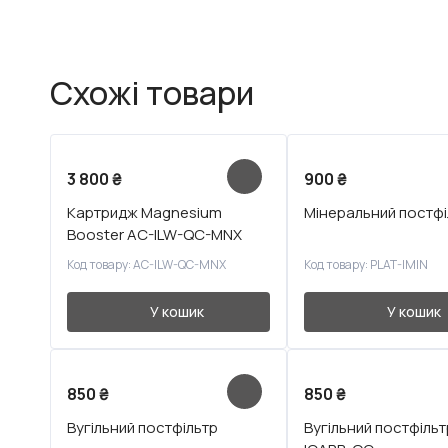
Схожі товари
3 800
₴
900
₴
Картридж Magnesium
Мінеральний постфі
Booster AC-ILW-QC-MNX
Код товару: AC-ILW-QC-MNX
Код товару: PLAT-IMIN
У кошик
У кошик
850
₴
850
₴
Вугільний постфільтр
Вугільний постфільтр