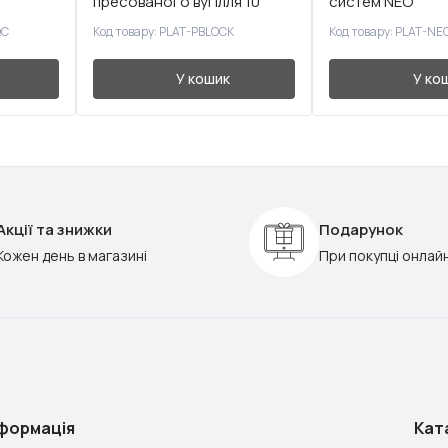
пресованого вугілля 10"
систем NEO
QC
Код товару: PLAT-PBLOCK
Код товару: PLAT-N
У кошик
У ко
Акції та знижки
Подарунок
Кожен день в магазині
При покупці онлай
нформація
Кат