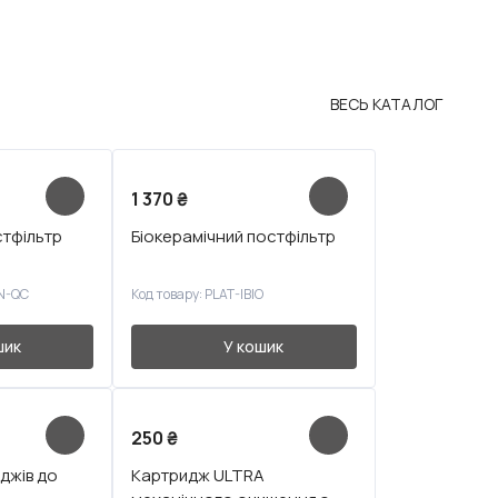
ВЕСЬ КАТАЛОГ
1 370
₴
стфільтр
Біокерамічний постфільтр
IN-QC
Код товару: PLAT-IBIO
шик
У кошик
250
₴
джів до
Картридж ULTRA