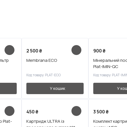
2 500
₴
900
₴
льтр
Membrana ECO
Мінеральний по
Plat-IMIN-QC
Код товару: PLAT-ECO
Код товару: PLAT-IM
У кошик
У ко
450
₴
3 500
₴
 Plat-
Картридж ULTRA із
Комплект картри