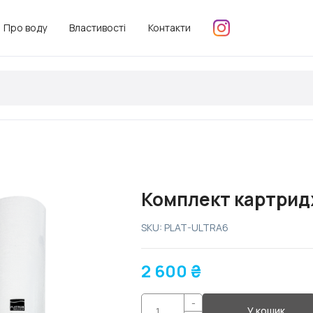
Про воду
Властивості
Контакти
Комплект картридж
SKU: PLAT-ULTRA6
2 600
₴
-
У кошик