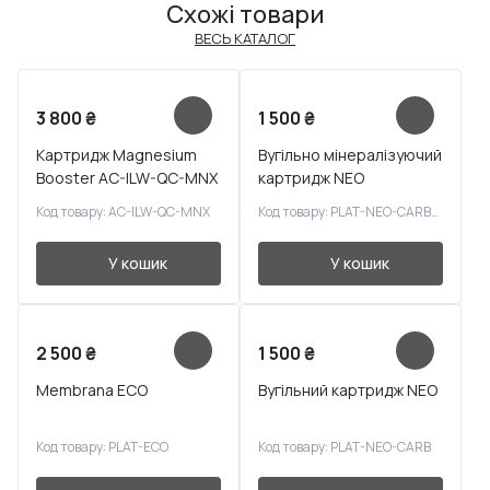
Схожі товари
ВЕСЬ КАТАЛОГ
3 800
₴
1 500
₴
Картридж Magnesium
Вугільно мінералізуючий
Booster AC-ILW-QC-MNX
картридж NEO
Код товару: AC-ILW-QC-MNX
Код товару: PLAT-NEO-CARB-MIN
У кошик
У кошик
2 500
₴
1 500
₴
Membrana ECO
Вугільний картридж NEO
Код товару: PLAT-ECO
Код товару: PLAT-NEO-CARB