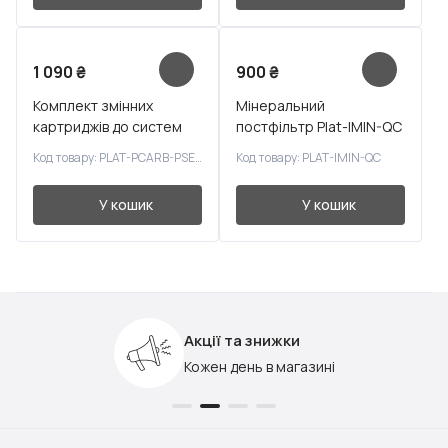
1 090
₴
900
₴
Комплект змінних
Мінеральний
картриджів до систем
постфільтр Plat-IMIN-QC
зворотного осмосу
Код товару: PLAT-PСARB-PSED-PBLOCK
Код товару: PLAT-IMIN-QC
(посилене очищення)
У кошик
У кошик
Акції та знижки
Кожен день в магазині