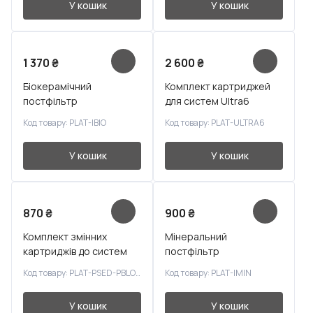
У кошик
У кошик
1 370
₴
2 600
₴
Біокерамічний
Комплект картриджей
постфільтр
для систем Ultra6
Код товару: PLAT-IBIO
Код товару: PLAT-ULTRA6
У кошик
У кошик
870
₴
900
₴
Комплект змінних
Мінеральний
картриджів до систем
постфільтр
зворотного осмосу
Код товару: PLAT-PSED-PBLOCK
Код товару: PLAT-IMIN
У кошик
У кошик