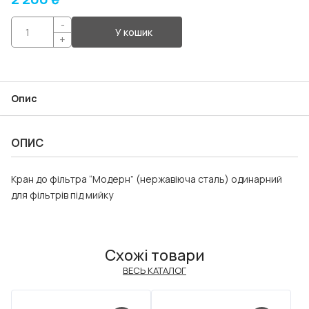
-
У кошик
+
Опис
ОПИС
Кран до фільтра “Модерн” (нержавіюча сталь) одинарний
для фільтрів під мийку
Схожі товари
ВЕСЬ КАТАЛОГ