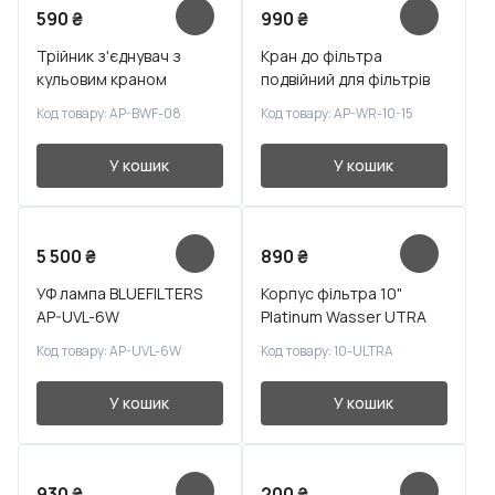
590
₴
990
₴
Трійник з'єднувач з
Кран до фільтра
кульовим краном
подвійний для фільтрів
Код товару: AP-BWF-08
Код товару: AP-WR-10-15
У кошик
У кошик
5 500
₴
890
₴
УФ лампа BLUEFILTERS
Корпус фільтра 10"
AP-UVL-6W
Platinum Wasser UTRA
Код товару: AP-UVL-6W
Код товару: 10-ULTRA
У кошик
У кошик
930
₴
200
₴