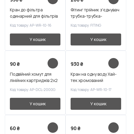
Кран до фільтра
Фітинг трійник з'єднувач
одинарний для фільтрів
трубка-трубка-
стрижень
Код товару: AP-WR-10-16
Код товару: FITING
У кошик
У кошик
90
₴
930
₴
Подвійний хомут для
Кран на одну воду Хай-
лінійних картриджів 2x2
тек хромований
Код товару: AP-DCL-2000G
Код товару: AP-WR-10-17
У кошик
У кошик
60
₴
90
₴