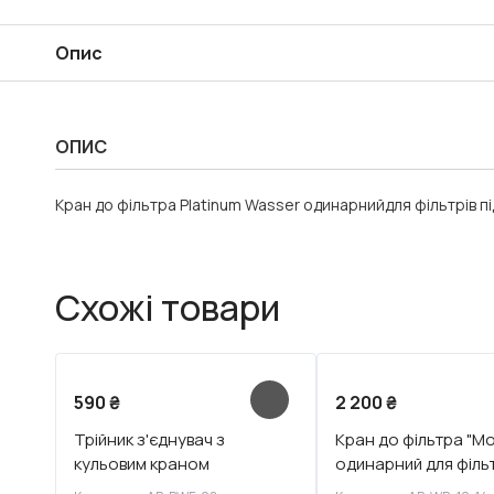
Опис
ОПИС
Кран до фільтра Platinum Wasser одинарнийдля фільтрів пі
Схожі товари
590
₴
2 200
₴
Трійник з'єднувач з
Кран до фільтра "М
кульовим краном
одинарний для фільт