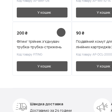
Код товару: AP-BWF-08
Код товару: AP-WR-10-14
У кошик
У кошик
200
₴
90
₴
Фітинг трійник з'єднувач
Подвійний хомут дл
трубка-трубка-стрижень
лінійних картриджів
Код товару: FITING
Код товару: AP-DCL-200
У кошик
У кошик
Швидка доставка
Доставимо за 24 години