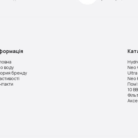
нформація
Кат
ловна
Hydr
о воду
Neo 
тория бренду
Ultr
астивості
Neo 
нтакти
Пом’
10 B
Філь
Аксе