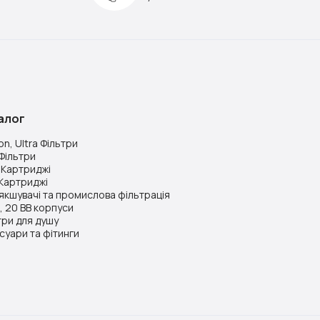
алог
on, Ultra Фільтри
Фільтри
a Картриджі
Картриджі
якшувачі та промислова фільтрація
B, 20 BB корпуси
три для душу
суари та фітинги