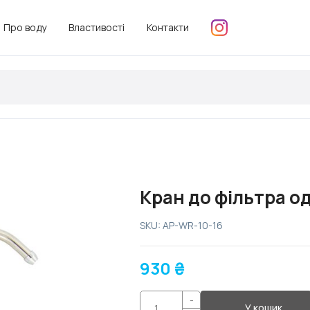
Про воду
Властивості
Контакти
Кран до фільтра о
SKU: AP-WR-10-16
930
₴
-
У кошик