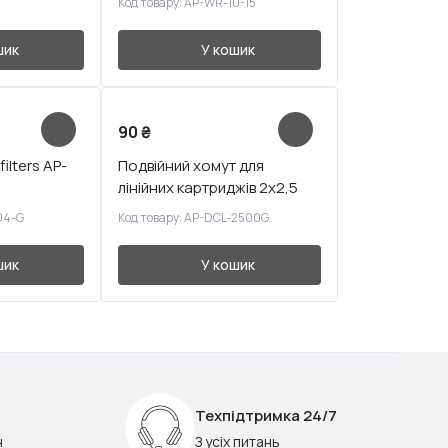
A
Код товару: AP-WR-10-15
шик
У кошик
90
₴
ilters AP-
Подвійний хомут для
лінійних картриджів 2x2,5
04-G
Код товару: AP-DCL-2500G
шик
У кошик
Техпідтримка 24/7
н
З усіх питань