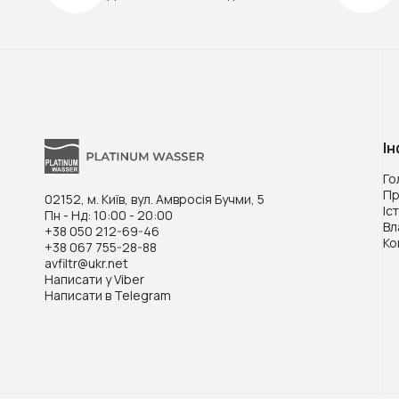
І
Го
Пр
02152, м. Київ, вул. Амвросія Бучми, 5
Іс
Пн - Нд: 10:00 - 20:00
Вл
+38 050 212-69-46
Ко
+38 067 755-28-88
avfiltr@ukr.net
Написати у Viber
Написати в Telegram