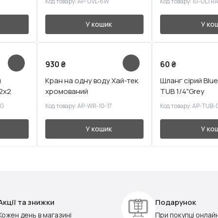
Код товару: AP-UVL-6W
Код товару: 10-ULTR
У кошик
У ко
930
₴
60
₴
я
Кран на одну воду Хай-тек
Шланг сірий Bluef
 2x2
хромований
TUB 1/4"Grey
0G
Код товару: AP-WR-10-17
Код товару: AP-TUB-
У кошик
У ко
Акції та знижки
Подарунок
Кожен день в магазині
При покупці онлай