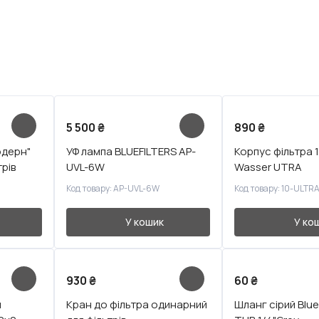
5 500
₴
890
₴
одерн"
УФ лампа BLUEFILTERS AP-
Корпус фільтра 1
рів
UVL-6W
Wasser UTRA
Код товару: AP-UVL-6W
Код товару: 10-ULTR
У кошик
У ко
930
₴
60
₴
я
Кран до фільтра одинарний
Шланг сірий Bluef