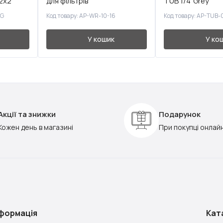
 2x2
для фільтрів
TUB 1/4"Grey
0G
Код товару: AP-WR-10-16
Код товару: AP-TUB-
У кошик
У ко
Акції та знижки
Подарунок
Кожен день в магазині
При покупці онлай
нформація
Кат