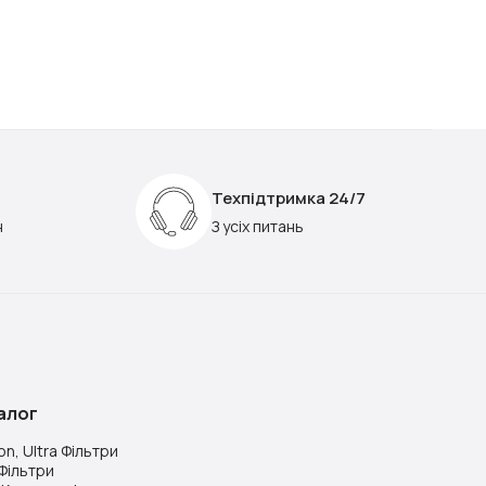
Техпідтримка 24/7
н
З усіх питань
алог
on, Ultra Фільтри
Фільтри