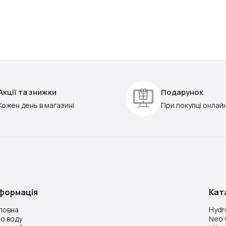
Акції та знижки
Подарунок
Кожен день в магазині
При покупці онлай
нформація
Кат
ловна
Hydr
о воду
Neo 